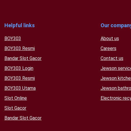
Helpful links
Our compan
BOY303
About us
BOY303 Resmi
Careers
Bandar Slot Gacor
Contact us
BOY303 Login
Jewson servic
BOY303 Resmi
Jewson kitch
BOY303 Utama
Jewson bathr
Slot Online
Electronic recy
Slot Gacor
Bandar Slot Gacor