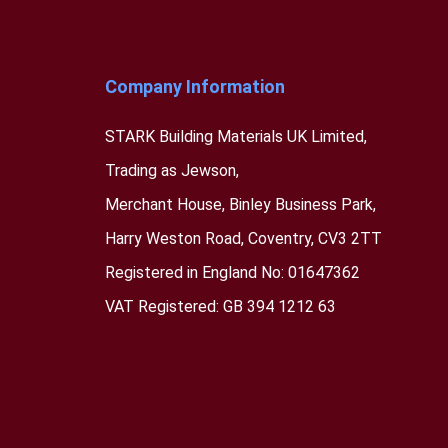
Company Information
STARK Building Materials UK Limited,
Trading as Jewson,
Merchant House, Binley Business Park,
Harry Weston Road, Coventry, CV3 2TT
Registered in England No: 01647362
VAT Registered: GB 394 1212 63