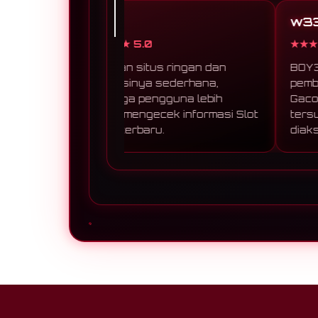
Ana
w33
★★★★★ 5.0
★★★★☆ 
es
Tampilan situs ringan dan
BOY303 
rapi,
navigasinya sederhana,
pembahas
k
sehingga pengguna lebih
Gacor de
cari
mudah mengecek informasi Slot
tersusun
pat.
Gacor terbaru.
diakses.