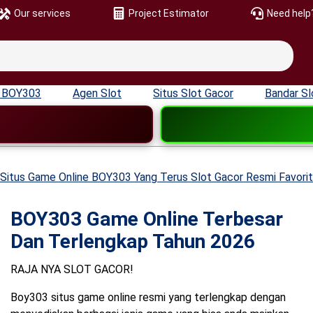
Our services
Project Estimator
Need help
s BOY303
Agen Slot
Situs Slot Gacor
Bandar Sl
 Situs Game Online BOY303 Yang Terus Slot Gacor Resmi Favori
BOY303 Game Online Terbesar
Dan Terlengkap Tahun 2026
RAJA NYA SLOT GACOR!
Boy303 situs game online resmi yang terlengkap dengan