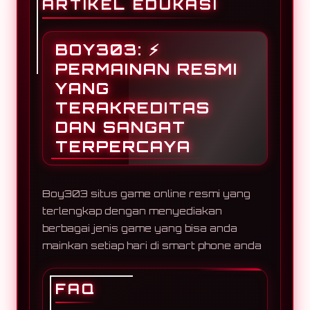
ARTIKEL EDUKASI
BOY303: ⚡️
PERMAINAN RESMI
YANG
TERAKREDITAS
DAN SANGAT
TERPERCAYA
Boy303 situs game online resmi yang
terlengkap dengan menyediakan
berbagai jenis game yang bisa anda
mainkan setiap hari di smart phone anda
FAQ