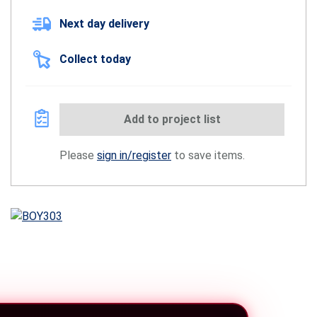
Next day delivery
Collect today
Add to project list
Please
sign in/register
to save items.