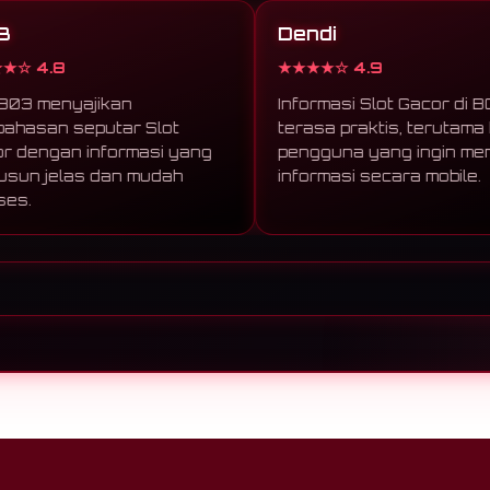
Dendi
4.8
★★★★☆ 4.9
menyajikan
Informasi Slot Gacor di BOY
san seputar Slot
terasa praktis, terutama bag
engan informasi yang
pengguna yang ingin meman
n jelas dan mudah
informasi secara mobile.