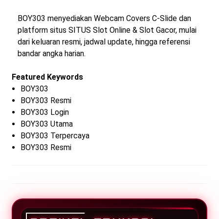
BOY303 menyediakan Webcam Covers C-Slide dan
platform situs SITUS Slot Online & Slot Gacor, mulai
dari keluaran resmi, jadwal update, hingga referensi
bandar angka harian.
Featured Keywords
BOY303
BOY303 Resmi
BOY303 Login
BOY303 Utama
BOY303 Terpercaya
BOY303 Resmi