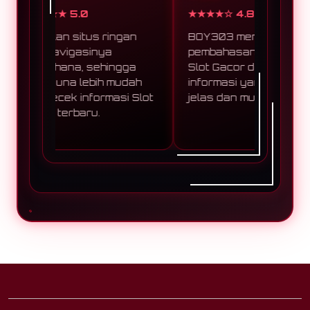
★★★★★ 5.0
★★★★☆ 4.8
pengguna memahami layanan
dengan cepat.
Tampilan situs ringan
BOY303 menyajikan
dan navigasinya
pembahasan seputar
sederhana, sehingga
Slot Gacor dengan
pengguna lebih mudah
informasi yang tersusu
mengecek informasi Slot
jelas dan mudah diakses
Gacor terbaru.