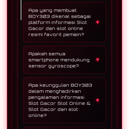
Apa yang membuat
BOY303 dikenal sebagai
▼
platform informasi Slot
Gacor dan slot online
resmi favorit pemain?
BOY303 dikenal sebagai
platform informasi Slot Gacor
Apakah semua
dan slot online resmi favorit
▼
smartphone mendukung
pemain karena menghadirkan
sensor gyroscope?
akses yang mudah, tampilan
Slot Gacor menjadi salah satu
modern, informasi yang tertata,
pembahasan utama di BOY303
serta pengalaman pengguna
Apa keunggulan BOY303
karena topik ini memiliki daya
yang nyaman untuk berbagai
dalam menghadirkan
tarik tinggi dan banyak dicari
kalangan pemain yang ingin
pengalaman informasi
▼
oleh pemain yang membutuhkan
belajar.
Slot Gacor Slot Online &
informasi jelas, praktis, dan
Slot Gacor dan slot
mudah dipahami tentang dunia
online?
slot online.
Keunggulan BOY303 terletak