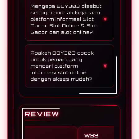
pada sistem yang tertata,
Mengapa BOY303 disebut
navigasi ringan, tampilan
sebagai puncak kejayaan
responsif, serta penyajian
▼
platform informasi Slot
informasi yang dibuat agar
Gacor Slot Online & Slot
pemain dapat mengakses
Gacor dan slot online?
layanan informasi dengan lebih
BOY303 disebut sebagai
nyaman dan efisien.
puncak kejayaan platform
Apakah BOY303 cocok
informasi Slot Gacor Slot Online
untuk pemain yang
& Slot Gacor dan slot online
▼
mencari platform
karena mampu membangun
informasi slot online
reputasi sebagai platform yang
dengan akses mudah?
stabil, mudah digunakan, dan
Ya, BOY303 cocok untuk
semakin dipercaya oleh pemain
pemain yang mencari platform
yang mencari informasi modern.
informasi Slot Gacor Slot Online
& Slot Gacor dan slot online
REVIEW
dengan akses mudah karena
halaman dirancang lebih praktis,
ringan, dan memiliki susunan
Ana
w33
informasi yang membantu