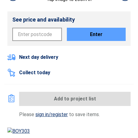
See price and availability
Enter
Next day delivery
Collect today
Add to project list
Please
sign in/register
to save items.