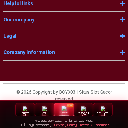
Helpful links
Our company
Legal
Company Information
© 2026 Copyright by BOY303 | Situs Slot Gacor
reserved
HOT
Promo
Login
Whatsapp
Live Chat
Daftar
© 2026 BOY303. All rights reserved.
18+ | Play Responsibly |
Privacy Policy
|
Terms & Conditions