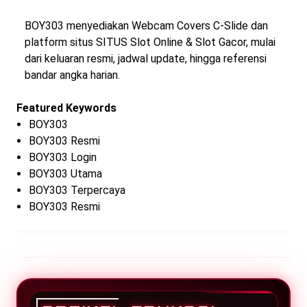
BOY303 menyediakan Webcam Covers C-Slide dan
platform situs SITUS Slot Online & Slot Gacor, mulai
dari keluaran resmi, jadwal update, hingga referensi
bandar angka harian.
Featured Keywords
BOY303
BOY303 Resmi
BOY303 Login
BOY303 Utama
BOY303 Terpercaya
BOY303 Resmi