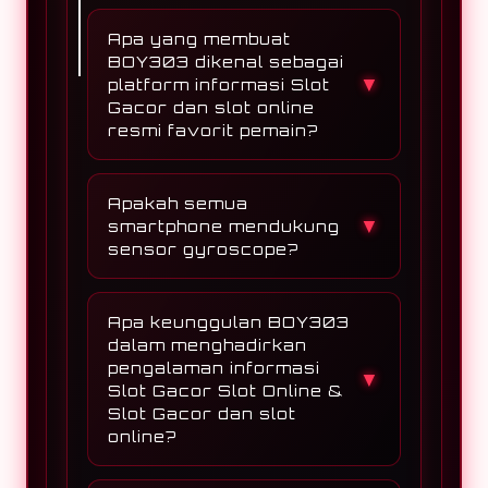
Apa yang membuat
BOY303 dikenal sebagai
▼
platform informasi Slot
Gacor dan slot online
resmi favorit pemain?
BOY303 dikenal sebagai
platform informasi Slot Gacor
Apakah semua
dan slot online resmi favorit
▼
smartphone mendukung
pemain karena menghadirkan
sensor gyroscope?
akses yang mudah, tampilan
Slot Gacor menjadi salah satu
modern, informasi yang tertata,
pembahasan utama di BOY303
serta pengalaman pengguna
Apa keunggulan BOY303
karena topik ini memiliki daya
yang nyaman untuk berbagai
dalam menghadirkan
tarik tinggi dan banyak dicari
kalangan pemain yang ingin
pengalaman informasi
▼
oleh pemain yang membutuhkan
belajar.
Slot Gacor Slot Online &
informasi jelas, praktis, dan
Slot Gacor dan slot
mudah dipahami tentang dunia
online?
slot online.
Keunggulan BOY303 terletak