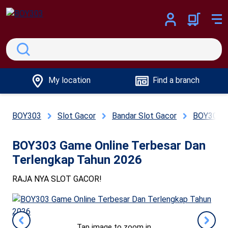
Search
My location
Find a branch
BOY303
Slot Gacor
Bandar Slot Gacor
BOY303: ⚡
BOY303 Game Online Terbesar Dan
Terlengkap Tahun 2026
RAJA NYA SLOT GACOR!
Tap image to zoom in