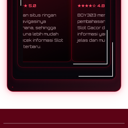
★★★★★ 5.0
★★★★☆ 4.8
pengguna memahami layanan
dengan cepat.
Tampilan situs ringan
BOY303 menyajikan
dan navigasinya
pembahasan seputar
sederhana, sehingga
Slot Gacor dengan
pengguna lebih mudah
informasi yang tersusun
mengecek informasi Slot
jelas dan mudah diakses
Gacor terbaru.