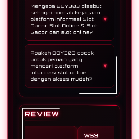
pada sistem yang tertata,
Mengapa BOY303 disebut
navigasi ringan, tampilan
sebagai puncak kejayaan
responsif, serta penyajian
▼
platform informasi Slot
informasi yang dibuat agar
Gacor Slot Online & Slot
pemain dapat mengakses
Gacor dan slot online?
layanan informasi dengan lebih
BOY303 disebut sebagai
nyaman dan efisien.
puncak kejayaan platform
Apakah BOY303 cocok
informasi Slot Gacor Slot Online
untuk pemain yang
& Slot Gacor dan slot online
▼
mencari platform
karena mampu membangun
informasi slot online
reputasi sebagai platform yang
dengan akses mudah?
stabil, mudah digunakan, dan
Ya, BOY303 cocok untuk
semakin dipercaya oleh pemain
pemain yang mencari platform
yang mencari informasi modern.
informasi Slot Gacor Slot Online
& Slot Gacor dan slot online
REVIEW
dengan akses mudah karena
halaman dirancang lebih praktis,
ringan, dan memiliki susunan
Ana
w33
informasi yang membantu