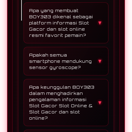
Apa yang membuat
BOY303 dikenal sebagai
▼
platform informasi Slot
Gacor dan slot online
resmi favorit pemain?
BOY303 dikenal sebagai
platform informasi Slot Gacor
Apakah semua
dan slot online resmi favorit
▼
smartphone mendukung
pemain karena menghadirkan
sensor gyroscope?
akses yang mudah, tampilan
Slot Gacor menjadi salah satu
modern, informasi yang tertata,
pembahasan utama di BOY303
serta pengalaman pengguna
Apa keunggulan BOY303
karena topik ini memiliki daya
yang nyaman untuk berbagai
dalam menghadirkan
tarik tinggi dan banyak dicari
kalangan pemain yang ingin
pengalaman informasi
▼
oleh pemain yang membutuhkan
belajar.
Slot Gacor Slot Online &
informasi jelas, praktis, dan
Slot Gacor dan slot
mudah dipahami tentang dunia
online?
slot online.
Keunggulan BOY303 terletak