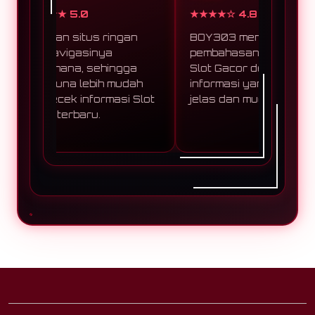
★★★★★ 5.0
★★★★☆ 4.8
pengguna memahami layanan
dengan cepat.
Tampilan situs ringan
BOY303 menyajikan
dan navigasinya
pembahasan seputar
sederhana, sehingga
Slot Gacor dengan
pengguna lebih mudah
informasi yang tersusun
mengecek informasi Slot
jelas dan mudah diakses
Gacor terbaru.