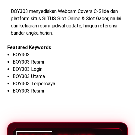
BOY303 menyediakan Webcam Covers C-Slide dan
platform situs SITUS Slot Online & Slot Gacor, mulai
dari keluaran resmi, jadwal update, hingga referensi
bandar angka harian.
Featured Keywords
BOY303
BOY303 Resmi
BOY303 Login
BOY303 Utama
BOY303 Terpercaya
BOY303 Resmi