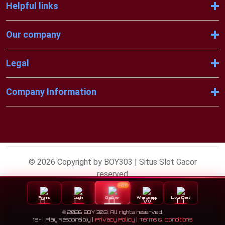
Helpful links
Our company
Legal
Company Information
© 2026 Copyright by BOY303 | Situs Slot Gacor
reserved
HOT
Promo
Login
Whatsapp
Live Chat
Daftar
© 2026 BOY303. All rights reserved.
18+ | Play Responsibly |
Privacy Policy
|
Terms & Conditions