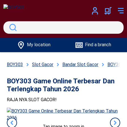
Search
My location
Find a branch
BOY303
Slot Gacor
Bandar Slot Gacor
BOY303: ⚡
BOY303 Game Online Terbesar Dan
Terlengkap Tahun 2026
RAJA NYA SLOT GACOR!
Tap image to zoom in