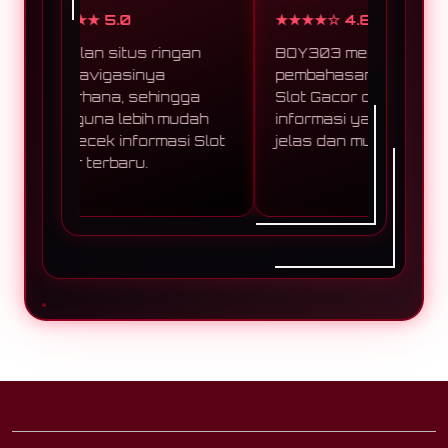
★★★★★ 5.0
★★★★☆ 4.8
pengguna memahami layanan
dengan cepat.
Tampilan situs ringan
BOY303 menyajikan
dan navigasinya
pembahasan seputar
sederhana, sehingga
Slot Gacor dengan
pengguna lebih mudah
informasi yang tersusu
mengecek informasi Slot
jelas dan mudah diakse
Gacor terbaru.