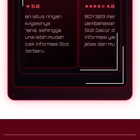
★★★★★ 5.0
★★★★☆ 4.8
pengguna memahami layanan
dengan cepat.
Tampilan situs ringan
BOY303 menyajikan
dan navigasinya
pembahasan seputar
sederhana, sehingga
Slot Gacor dengan
pengguna lebih mudah
informasi yang tersusu
mengecek informasi Slot
jelas dan mudah diakses
Gacor terbaru.