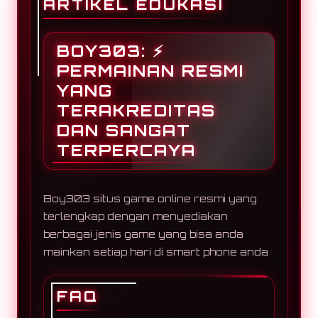
ARTIKEL EDUKASI
BOY303: ⚡️
PERMAINAN RESMI
YANG
TERAKREDITAS
DAN SANGAT
TERPERCAYA
Boy303 situs game online resmi yang
terlengkap dengan menyediakan
berbagai jenis game yang bisa anda
mainkan setiap hari di smart phone anda
FAQ