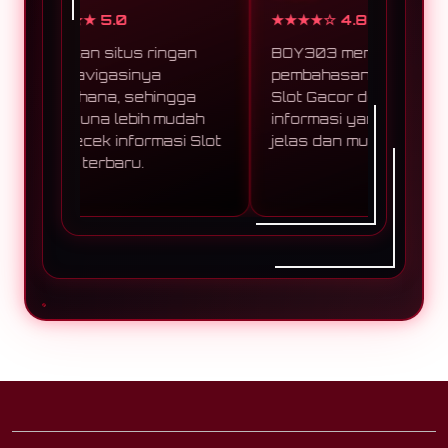
★★★★★ 5.0
★★★★☆ 4.8
pengguna memahami layanan
dengan cepat.
Tampilan situs ringan
BOY303 menyajikan
dan navigasinya
pembahasan seputar
sederhana, sehingga
Slot Gacor dengan
pengguna lebih mudah
informasi yang tersusu
mengecek informasi Slot
jelas dan mudah diakses
Gacor terbaru.