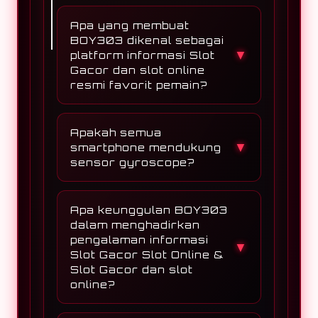
Apa yang membuat
BOY303 dikenal sebagai
▼
platform informasi Slot
Gacor dan slot online
resmi favorit pemain?
BOY303 dikenal sebagai
platform informasi Slot Gacor
Apakah semua
dan slot online resmi favorit
▼
smartphone mendukung
pemain karena menghadirkan
sensor gyroscope?
akses yang mudah, tampilan
Slot Gacor menjadi salah satu
modern, informasi yang tertata,
pembahasan utama di BOY303
serta pengalaman pengguna
Apa keunggulan BOY303
karena topik ini memiliki daya
yang nyaman untuk berbagai
dalam menghadirkan
tarik tinggi dan banyak dicari
kalangan pemain yang ingin
pengalaman informasi
▼
oleh pemain yang membutuhkan
belajar.
Slot Gacor Slot Online &
informasi jelas, praktis, dan
Slot Gacor dan slot
mudah dipahami tentang dunia
online?
slot online.
Keunggulan BOY303 terletak