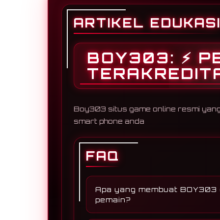
ARTIKEL EDUKAS
BOY303: ⚡️ 
TERAKREDIT
Boy303 situs game online resmi yang
smart phone anda
FAQ
Apa yang membuat BOY303 dik
pemain?
BOY303 dikenal sebagai platform