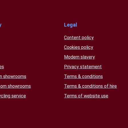
y
Legal
Content policy
Cookies policy
Modern slavery
es
Privacy statement
en showrooms
Terms & conditions
oom showrooms
Terms & conditions of hire
cling service
Terms of website use