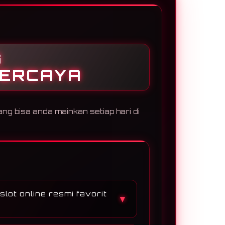
G
PERCAYA
g bisa anda mainkan setiap hari di
lot online resmi favorit
▼
in karena menghadirkan akses