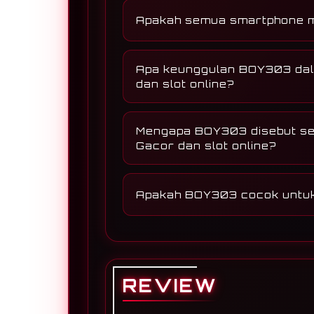
yang mudah, tampilan modern, i
Apakah semua smartphone 
pemain yang ingin belajar.
Slot Gacor menjadi salah satu pe
oleh pemain yang membutuhkan inf
Apa keunggulan BOY303 dala
dan slot online?
Keunggulan BOY303 terletak pada
dibuat agar pemain dapat mengak
Mengapa BOY303 disebut seba
Gacor dan slot online?
BOY303 disebut sebagai puncak k
mampu membangun reputasi sebag
Apakah BOY303 cocok untuk 
mencari informasi modern.
Ya, BOY303 cocok untuk pemain y
dengan akses mudah karena halam
pengguna memahami layanan de
REVIEW