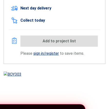
Next day delivery
Collect today
Add to project list
Please
sign in/register
to save items.