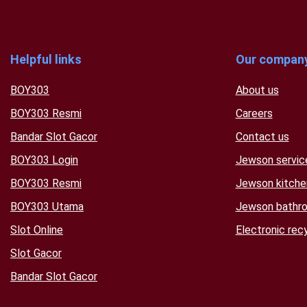
Helpful links
Our compan
BOY303
About us
BOY303 Resmi
Careers
Bandar Slot Gacor
Contact us
BOY303 Login
Jewson servic
BOY303 Resmi
Jewson kitch
BOY303 Utama
Jewson bathr
Slot Online
Electronic recy
Slot Gacor
Bandar Slot Gacor