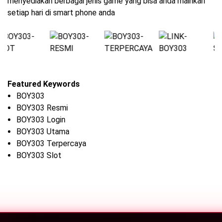
menyediakan berbagai jenis game yang bisa anda mainkan
setiap hari di smart phone anda
Featured Keywords
BOY303
BOY303 Resmi
BOY303 Login
BOY303 Utama
BOY303 Terpercaya
BOY303 Slot