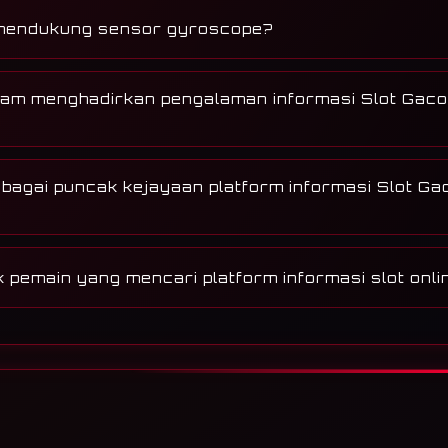
nformasi yang tertata, serta pengalaman pengguna yang 
mendukung sensor gyroscope?
mbahasan utama di BOY303 karena topik ini memiliki daya t
ormasi jelas, praktis, dan mudah dipahami tentang dunia s
m menghadirkan pengalaman informasi Slot Gacor 
 sistem yang tertata, navigasi ringan, tampilan responsif
ses layanan informasi dengan lebih nyaman dan efisien.
gai puncak kejayaan platform informasi Slot Gaco
ejayaan platform informasi Slot Gacor Slot Online & Slot
ai platform yang stabil, mudah digunakan, dan semakin 
pemain yang mencari platform informasi slot onl
ang mencari platform informasi Slot Gacor Slot Online & S
an dirancang lebih praktis, ringan, dan memiliki susun
ngan cepat.