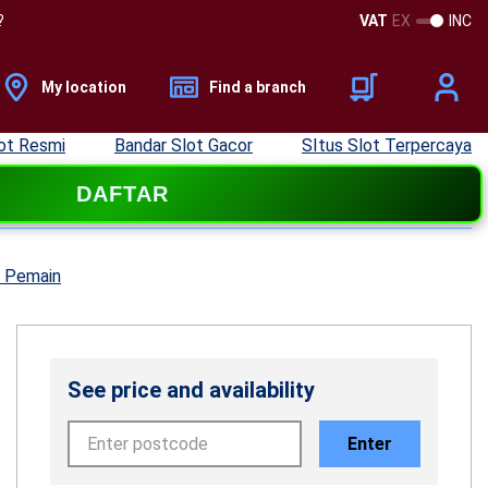
?
VAT
EX
INC
My location
Find a branch
ot Resmi
Bandar Slot Gacor
SItus Slot Terpercaya
DAFTAR
t Pemain
See price and availability
Enter