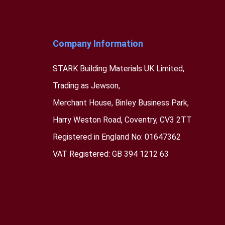
Company Information
STARK Building Materials UK Limited,
Trading as Jewson,
Merchant House, Binley Business Park,
Harry Weston Road, Coventry, CV3 2TT
Registered in England No: 01647362
VAT Registered: GB 394 1212 63