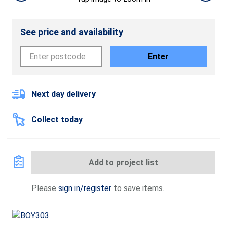
See price and availability
Enter
Next day delivery
Collect today
Add to project list
Please
sign in/register
to save items.