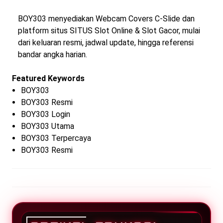
BOY303 menyediakan Webcam Covers C-Slide dan
platform situs SITUS Slot Online & Slot Gacor, mulai
dari keluaran resmi, jadwal update, hingga referensi
bandar angka harian.
Featured Keywords
BOY303
BOY303 Resmi
BOY303 Login
BOY303 Utama
BOY303 Terpercaya
BOY303 Resmi