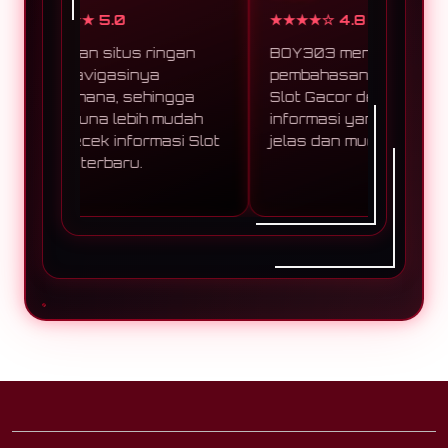
★★★★★ 5.0
★★★★☆ 4.8
pengguna memahami layanan
dengan cepat.
Tampilan situs ringan
BOY303 menyajikan
dan navigasinya
pembahasan seputar
sederhana, sehingga
Slot Gacor dengan
pengguna lebih mudah
informasi yang tersusu
mengecek informasi Slot
jelas dan mudah diakses
Gacor terbaru.