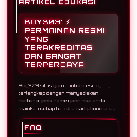
ARTIKEL EDUKASI
BOY303: ⚡️
PERMAINAN RESMI
YANG
TERAKREDITAS
DAN SANGAT
TERPERCAYA
Boy303 situs game online resmi yang
terlengkap dengan menyediakan
berbagai jenis game yang bisa anda
mainkan setiap hari di smart phone anda
FAQ