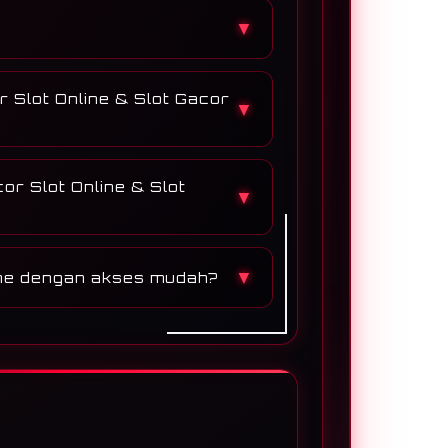
nyaman untuk berbagai kalangan
▼
arik tinggi dan banyak dicari
lot online.
Slot Online & Slot Gacor
▼
, serta penyajian informasi yang
r Slot Online & Slot
▼
 Gacor dan slot online karena
dipercaya oleh pemain yang
▼
ine dengan akses mudah?
lot Gacor dan slot online
an informasi yang membantu