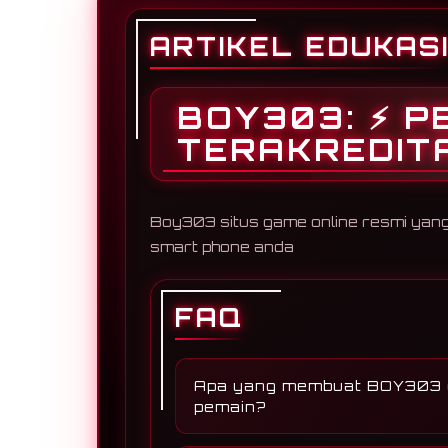
ARTIKEL EDUKAS
BOY303: ⚡️ 
TERAKREDIT
Boy303 situs game online resmi yang
smart phone anda
FAQ
Apa yang membuat BOY303 dik
pemain?
BOY303 dikenal sebagai platform