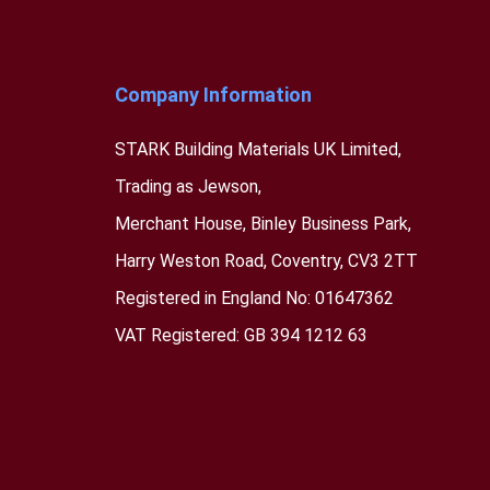
Company Information
STARK Building Materials UK Limited,
Trading as Jewson,
Merchant House, Binley Business Park,
Harry Weston Road, Coventry, CV3 2TT
Registered in England No: 01647362
VAT Registered: GB 394 1212 63