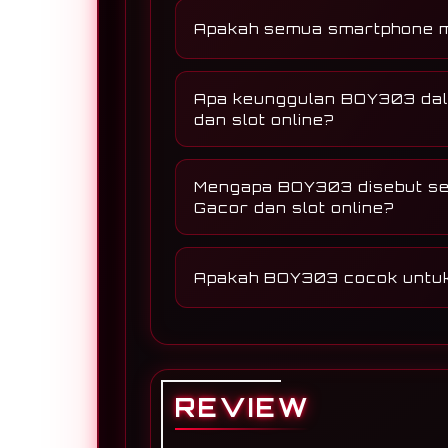
yang mudah, tampilan modern, i
Apakah semua smartphone 
pemain yang ingin belajar.
Slot Gacor menjadi salah satu pe
oleh pemain yang membutuhkan inf
Apa keunggulan BOY303 dala
dan slot online?
Keunggulan BOY303 terletak pada
dibuat agar pemain dapat mengak
Mengapa BOY303 disebut seba
Gacor dan slot online?
BOY303 disebut sebagai puncak k
mampu membangun reputasi sebag
Apakah BOY303 cocok untuk 
mencari informasi modern.
Ya, BOY303 cocok untuk pemain y
dengan akses mudah karena halam
pengguna memahami layanan de
REVIEW