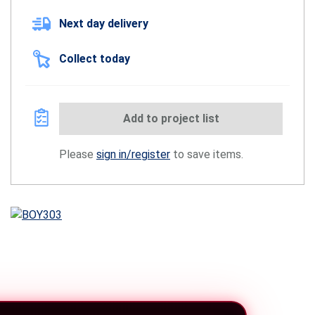
Next day delivery
Collect today
Add to project list
Please
sign in/register
to save items.