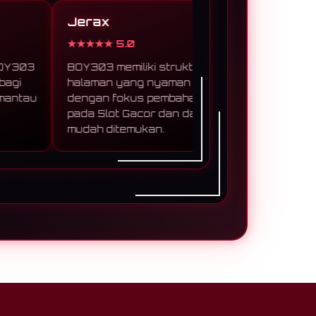
Jerax
Sumail
★★★★★ 5.0
★★★★☆ 4.
303
BOY303 memiliki struktur
Situs ini c
i
halaman yang nyaman dibaca,
yang mencar
tau
dengan fokus pembahasan
Gacor deng
pada Slot Gacor dan data yang
penyajian i
mudah ditemukan.
ringkas.