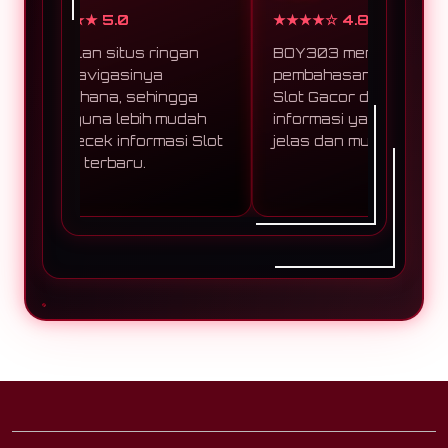
★★★★★ 5.0
★★★★☆ 4.8
pengguna memahami layanan
dengan cepat.
Tampilan situs ringan
BOY303 menyajikan
dan navigasinya
pembahasan seputar
sederhana, sehingga
Slot Gacor dengan
pengguna lebih mudah
informasi yang tersusu
mengecek informasi Slot
jelas dan mudah diakses
Gacor terbaru.