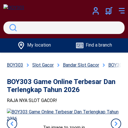
Search
My location
Find a branch
BOY303
Slot Gacor
Bandar Slot Gacor
BOY303: ⚡
BOY303 Game Online Terbesar Dan
Terlengkap Tahun 2026
RAJA NYA SLOT GACOR!
Tap image to zoom in