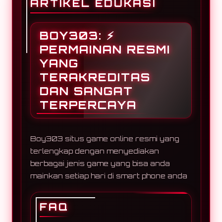
ARTIKEL EDUKASI
BOY303: ⚡️
PERMAINAN RESMI
YANG
TERAKREDITAS
DAN SANGAT
TERPERCAYA
Boy303 situs game online resmi yang
terlengkap dengan menyediakan
berbagai jenis game yang bisa anda
mainkan setiap hari di smart phone anda
FAQ