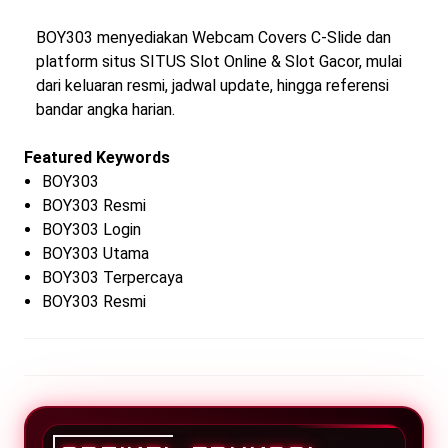
BOY303 menyediakan Webcam Covers C-Slide dan
platform situs SITUS Slot Online & Slot Gacor, mulai
dari keluaran resmi, jadwal update, hingga referensi
bandar angka harian.
Featured Keywords
BOY303
BOY303 Resmi
BOY303 Login
BOY303 Utama
BOY303 Terpercaya
BOY303 Resmi