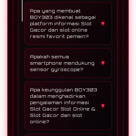
Apa yang membuat
BOY303 dikenal sebagai
▼
platform informasi Slot
Gacor dan slot online
resmi favorit pemain?
BOY303 dikenal sebagai
platform informasi Slot Gacor
Apakah semua
dan slot online resmi favorit
▼
smartphone mendukung
pemain karena menghadirkan
sensor gyroscope?
akses yang mudah, tampilan
Slot Gacor menjadi salah satu
modern, informasi yang tertata,
pembahasan utama di BOY303
serta pengalaman pengguna
Apa keunggulan BOY303
karena topik ini memiliki daya
yang nyaman untuk berbagai
dalam menghadirkan
tarik tinggi dan banyak dicari
kalangan pemain yang ingin
pengalaman informasi
▼
oleh pemain yang membutuhkan
belajar.
Slot Gacor Slot Online &
informasi jelas, praktis, dan
Slot Gacor dan slot
mudah dipahami tentang dunia
online?
slot online.
Keunggulan BOY303 terletak