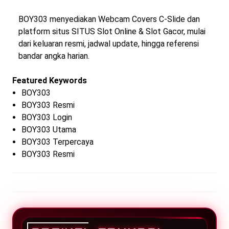
BOY303 menyediakan Webcam Covers C-Slide dan
platform situs SITUS Slot Online & Slot Gacor, mulai
dari keluaran resmi, jadwal update, hingga referensi
bandar angka harian.
Featured Keywords
BOY303
BOY303 Resmi
BOY303 Login
BOY303 Utama
BOY303 Terpercaya
BOY303 Resmi