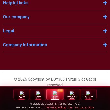
Helpful links
Our company
Legal
Company Information
© 2026 Copyright by BOY303 | Situs Slot Gacor
reserved
HOT
Promo
Login
Whatsapp
Live Chat
Daftar
© 2026 BOY303. All rights reserved.
18+ | Play Responsibly |
Privacy Policy
|
Terms & Conditions