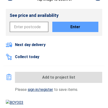
See price and availability
Enter
Next day delivery
Collect today
Add to project list
Please
sign in/register
to save items.