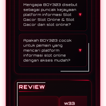
pada sistem yang tertata,
Mengapa BOY303 disebut
navigasi ringan, tampilan
sebagai puncak kejayaan
responsif, serta penyajian
▼
platform informasi Slot
informasi yang dibuat agar
Gacor Slot Online & Slot
pemain dapat mengakses
Gacor dan slot online?
layanan informasi dengan lebih
BOY303 disebut sebagai
nyaman dan efisien.
puncak kejayaan platform
Apakah BOY303 cocok
informasi Slot Gacor Slot Online
untuk pemain yang
& Slot Gacor dan slot online
▼
mencari platform
karena mampu membangun
informasi slot online
reputasi sebagai platform yang
dengan akses mudah?
stabil, mudah digunakan, dan
Ya, BOY303 cocok untuk
semakin dipercaya oleh pemain
pemain yang mencari platform
yang mencari informasi modern.
informasi Slot Gacor Slot Online
& Slot Gacor dan slot online
REVIEW
dengan akses mudah karena
halaman dirancang lebih praktis,
ringan, dan memiliki susunan
Ana
w33
informasi yang membantu