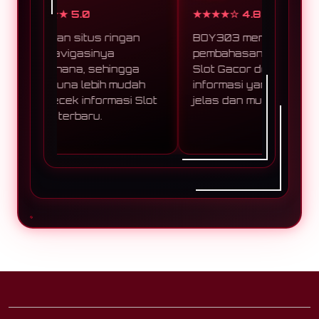
★★★★★ 5.0
★★★★☆ 4.8
pengguna memahami layanan
dengan cepat.
Tampilan situs ringan
BOY303 menyajikan
dan navigasinya
pembahasan seputar
sederhana, sehingga
Slot Gacor dengan
pengguna lebih mudah
informasi yang tersusu
mengecek informasi Slot
jelas dan mudah diakses
Gacor terbaru.