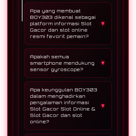
Apa yang membuat
BOY303 dikenal sebagai
▼
platform informasi Slot
Gacor dan slot online
resmi favorit pemain?
BOY303 dikenal sebagai
platform informasi Slot Gacor
Apakah semua
dan slot online resmi favorit
▼
smartphone mendukung
pemain karena menghadirkan
sensor gyroscope?
akses yang mudah, tampilan
Slot Gacor menjadi salah satu
modern, informasi yang tertata,
pembahasan utama di BOY303
serta pengalaman pengguna
Apa keunggulan BOY303
karena topik ini memiliki daya
yang nyaman untuk berbagai
dalam menghadirkan
tarik tinggi dan banyak dicari
kalangan pemain yang ingin
pengalaman informasi
▼
oleh pemain yang membutuhkan
belajar.
Slot Gacor Slot Online &
informasi jelas, praktis, dan
Slot Gacor dan slot
mudah dipahami tentang dunia
online?
slot online.
Keunggulan BOY303 terletak