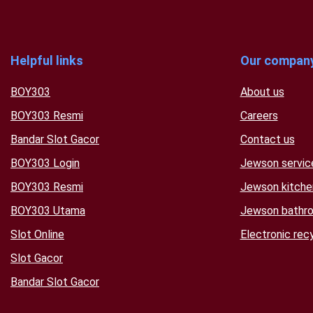
Helpful links
Our compan
BOY303
About us
BOY303 Resmi
Careers
Bandar Slot Gacor
Contact us
BOY303 Login
Jewson servic
BOY303 Resmi
Jewson kitch
BOY303 Utama
Jewson bathr
Slot Online
Electronic recy
Slot Gacor
Bandar Slot Gacor