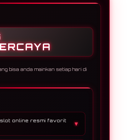
G
PERCAYA
g bisa anda mainkan setiap hari di
lot online resmi favorit
▼
in karena menghadirkan akses