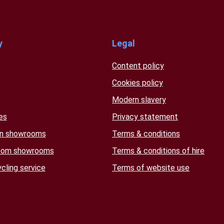
y
Legal
Content policy
Cookies policy
Modern slavery
es
Privacy statement
en showrooms
Terms & conditions
oom showrooms
Terms & conditions of hire
cling service
Terms of website use