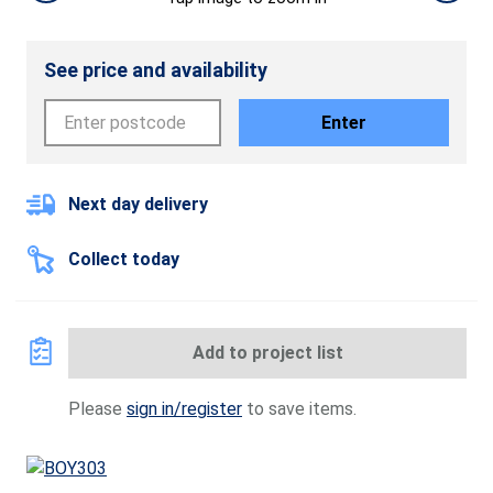
See price and availability
Enter
Next day delivery
Collect today
Add to project list
Please
sign in/register
to save items.