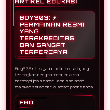
ARTIKEL EDUKASI
BOY303: ⚡️
PERMAINAN RESMI
YANG
TERAKREDITAS
DAN SANGAT
TERPERCAYA
Boy303 situs game online resmi yang
terlengkap dengan menyediakan
berbagai jenis game yang bisa anda
mainkan setiap hari di smart phone anda
FAQ