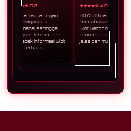
★★★★★ 5.0
★★★★☆ 4.8
pengguna memahami layanan
dengan cepat.
Tampilan situs ringan
BOY303 menyajikan
dan navigasinya
pembahasan seputar
sederhana, sehingga
Slot Gacor dengan
pengguna lebih mudah
informasi yang tersusu
mengecek informasi Slot
jelas dan mudah diakses
Gacor terbaru.