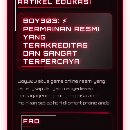
ARTIKEL EDUKASI
BOY303: ⚡️
PERMAINAN RESMI
YANG
TERAKREDITAS
DAN SANGAT
TERPERCAYA
Boy303 situs game online resmi yang
terlengkap dengan menyediakan
berbagai jenis game yang bisa anda
mainkan setiap hari di smart phone anda
FAQ