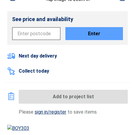
See price and availability
Enter
Next day delivery
Collect today
Add to project list
Please
sign in/register
to save items.