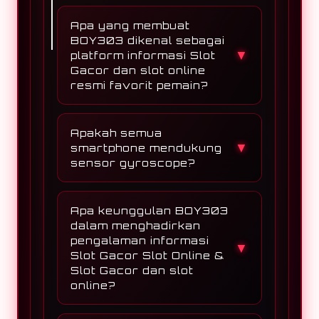
Apa yang membuat
BOY303 dikenal sebagai
▼
platform informasi Slot
Gacor dan slot online
resmi favorit pemain?
BOY303 dikenal sebagai
platform informasi Slot Gacor
Apakah semua
dan slot online resmi favorit
▼
smartphone mendukung
pemain karena menghadirkan
sensor gyroscope?
akses yang mudah, tampilan
Slot Gacor menjadi salah satu
modern, informasi yang tertata,
pembahasan utama di BOY303
serta pengalaman pengguna
Apa keunggulan BOY303
karena topik ini memiliki daya
yang nyaman untuk berbagai
dalam menghadirkan
tarik tinggi dan banyak dicari
kalangan pemain yang ingin
pengalaman informasi
▼
oleh pemain yang membutuhkan
belajar.
Slot Gacor Slot Online &
informasi jelas, praktis, dan
Slot Gacor dan slot
mudah dipahami tentang dunia
online?
slot online.
Keunggulan BOY303 terletak