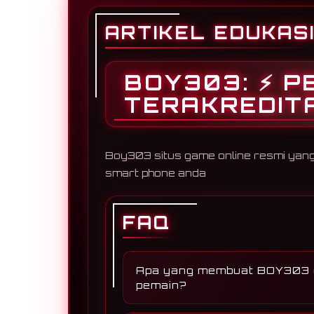
ARTIKEL EDUKAS
BOY303: ⚡️ 
TERAKREDIT
Boy303 situs game online resmi yang
smart phone anda
FAQ
Apa yang membuat BOY303 dik
pemain?
BOY303 dikenal sebagai platform