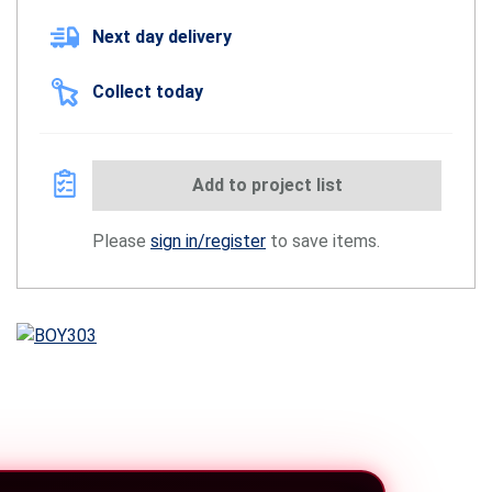
Next day delivery
Collect today
Add to project list
Please
sign in/register
to save items.