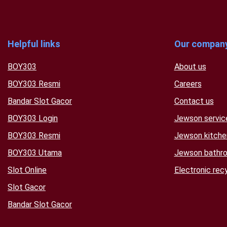
Helpful links
Our compan
BOY303
About us
BOY303 Resmi
Careers
Bandar Slot Gacor
Contact us
BOY303 Login
Jewson servic
BOY303 Resmi
Jewson kitch
BOY303 Utama
Jewson bathr
Slot Online
Electronic recy
Slot Gacor
Bandar Slot Gacor