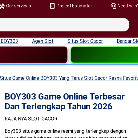
Our services
Project Estimator
Need help
s BOY303
Agen Slot
Situs Slot Gacor
Bandar Sl
 Situs Game Online BOY303 Yang Terus Slot Gacor Resmi Favori
BOY303 Game Online Terbesar
Dan Terlengkap Tahun 2026
RAJA NYA SLOT GACOR!
Boy303 situs game online resmi yang terlengkap dengan