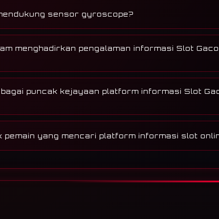
nformasi yang tertata, serta pengalaman pengguna yang 
mendukung sensor gyroscope?
mbahasan utama di BOY303 karena topik ini memiliki daya t
ormasi jelas, praktis, dan mudah dipahami tentang dunia s
m menghadirkan pengalaman informasi Slot Gacor 
 sistem yang tertata, navigasi ringan, tampilan responsif
ses layanan informasi dengan lebih nyaman dan efisien.
gai puncak kejayaan platform informasi Slot Gaco
ejayaan platform informasi Slot Gacor Slot Online & Slot
ai platform yang stabil, mudah digunakan, dan semakin 
pemain yang mencari platform informasi slot onl
ang mencari platform informasi Slot Gacor Slot Online & S
an dirancang lebih praktis, ringan, dan memiliki susun
ngan cepat.