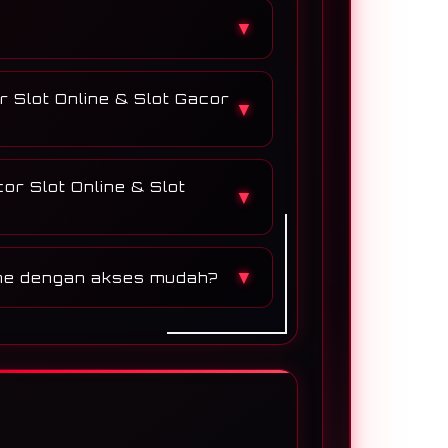
nyaman untuk berbagai kalangan
▼
arik tinggi dan banyak dicari
lot online.
Slot Online & Slot Gacor
▼
, serta penyajian informasi yang
r Slot Online & Slot
▼
 Gacor dan slot online karena
dipercaya oleh pemain yang
▼
ine dengan akses mudah?
lot Gacor dan slot online
an informasi yang membantu