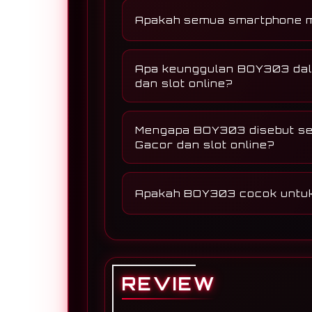
yang mudah, tampilan modern, i
Apakah semua smartphone 
pemain yang ingin belajar.
Slot Gacor menjadi salah satu pe
oleh pemain yang membutuhkan inf
Apa keunggulan BOY303 dala
dan slot online?
Keunggulan BOY303 terletak pada
dibuat agar pemain dapat mengak
Mengapa BOY303 disebut seba
Gacor dan slot online?
BOY303 disebut sebagai puncak k
mampu membangun reputasi sebag
Apakah BOY303 cocok untuk 
mencari informasi modern.
Ya, BOY303 cocok untuk pemain y
dengan akses mudah karena halam
pengguna memahami layanan de
REVIEW