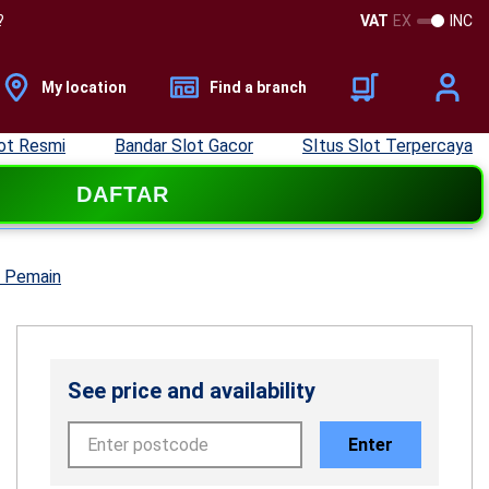
?
VAT
EX
INC
My location
Find a branch
ot Resmi
Bandar Slot Gacor
SItus Slot Terpercaya
DAFTAR
t Pemain
See price and availability
Enter