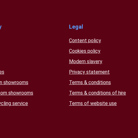
y
Legal
Content policy
Cookies policy
Modern slavery
es
Privacy statement
en showrooms
Terms & conditions
oom showrooms
Terms & conditions of hire
cling service
Terms of website use