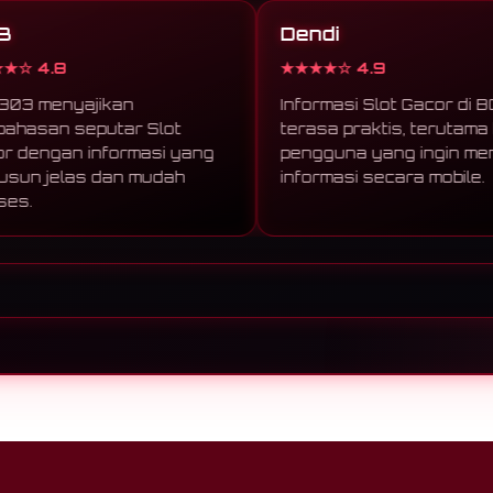
Dendi
4.8
★★★★☆ 4.9
menyajikan
Informasi Slot Gacor di BOY
san seputar Slot
terasa praktis, terutama bag
engan informasi yang
pengguna yang ingin meman
n jelas dan mudah
informasi secara mobile.