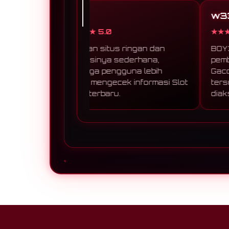
Ana
w33
★★★★★ 5.0
★★★★☆ 
es
Tampilan situs ringan dan
BOY303 
 rapi,
navigasinya sederhana,
pembaha
ok
sehingga pengguna lebih
Gacor d
ncari
mudah mengecek informasi Slot
tersusu
pat.
Gacor terbaru.
diakses.