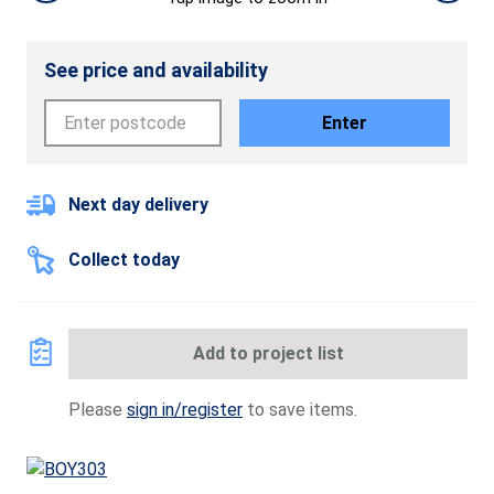
See price and availability
Enter
Next day delivery
Collect today
Add to project list
Please
sign in/register
to save items.