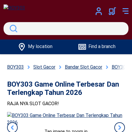
Search
My location
Find a branch
BOY303
Slot Gacor
Bandar Slot Gacor
BOY303: ⚡
BOY303 Game Online Terbesar Dan
Terlengkap Tahun 2026
RAJA NYA SLOT GACOR!
Tap image to zoom in