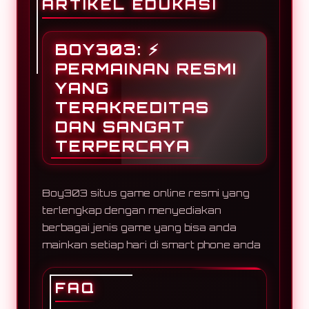
ARTIKEL EDUKASI
BOY303: ⚡️
PERMAINAN RESMI
YANG
TERAKREDITAS
DAN SANGAT
TERPERCAYA
Boy303 situs game online resmi yang
terlengkap dengan menyediakan
berbagai jenis game yang bisa anda
mainkan setiap hari di smart phone anda
FAQ