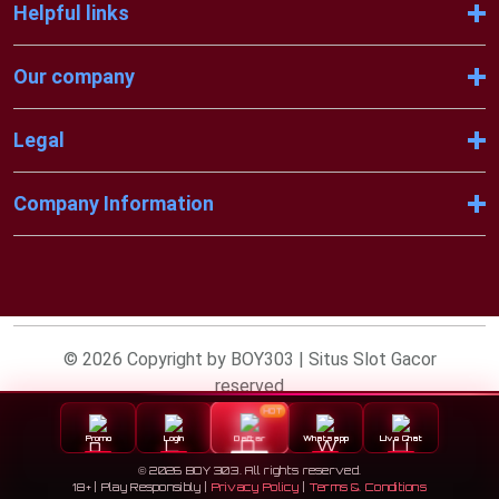
Helpful links
Our company
Legal
Company Information
© 2026 Copyright by BOY303 | Situs Slot Gacor
reserved
HOT
Promo
Login
Whatsapp
Live Chat
Daftar
© 2026 BOY303. All rights reserved.
18+ | Play Responsibly |
Privacy Policy
|
Terms & Conditions