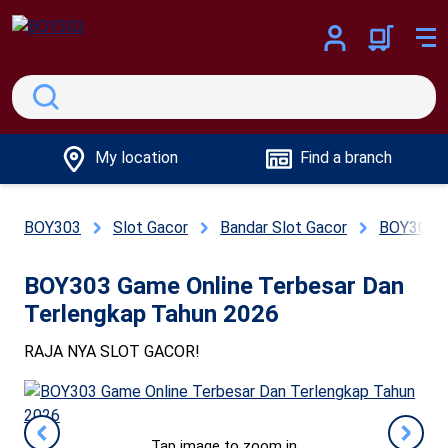
Search
My location
Find a branch
BOY303
Slot Gacor
Bandar Slot Gacor
BOY303: ⚡
BOY303 Game Online Terbesar Dan
Terlengkap Tahun 2026
RAJA NYA SLOT GACOR!
Tap image to zoom in