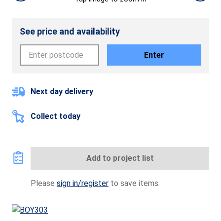
See price and availability
Enter
Next day delivery
Collect today
Add to project list
Please
sign in/register
to save items.