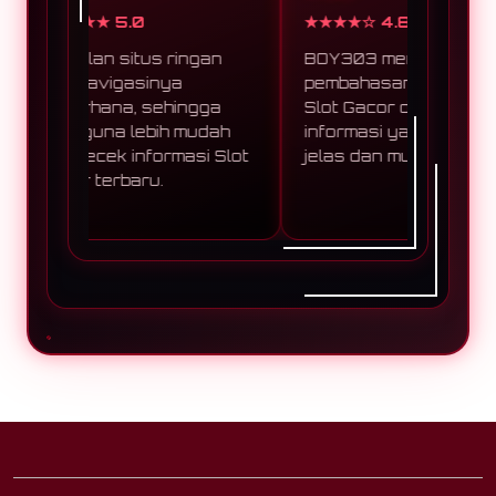
★★★★★ 5.0
★★★★☆ 4.8
pengguna memahami layanan
dengan cepat.
Tampilan situs ringan
BOY303 menyajikan
dan navigasinya
pembahasan seputar
sederhana, sehingga
Slot Gacor dengan
pengguna lebih mudah
informasi yang tersusu
mengecek informasi Slot
jelas dan mudah diakses
Gacor terbaru.