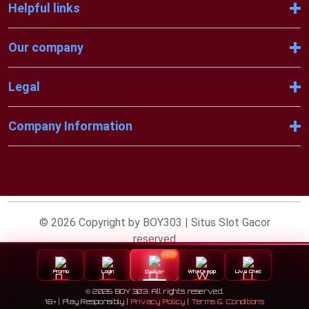
Helpful links
Our company
Legal
Company Information
© 2026 Copyright by BOY303 | Situs Slot Gacor
reserved
HOT
Promo
Login
Whatsapp
Live Chat
Daftar
© 2026 BOY303. All rights reserved.
18+ | Play Responsibly |
Privacy Policy
|
Terms & Conditions