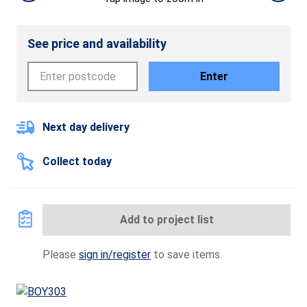
See price and availability
Enter
Next day delivery
Collect today
Add to project list
Please
sign in/register
to save items.