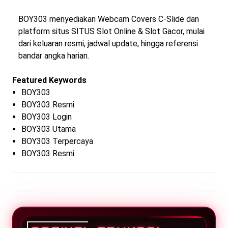
BOY303 menyediakan Webcam Covers C-Slide dan
platform situs SITUS Slot Online & Slot Gacor, mulai
dari keluaran resmi, jadwal update, hingga referensi
bandar angka harian.
Featured Keywords
BOY303
BOY303 Resmi
BOY303 Login
BOY303 Utama
BOY303 Terpercaya
BOY303 Resmi