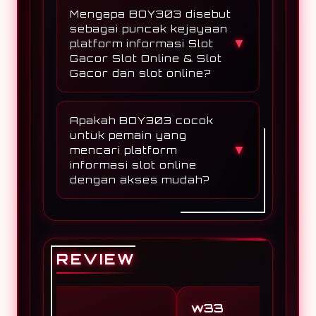
pada sistem yang tertata,
Mengapa BOY303 disebut
navigasi ringan, tampilan
sebagai puncak kejayaan
responsif, serta penyajian
▼
platform informasi Slot
informasi yang dibuat agar
Gacor Slot Online & Slot
pemain dapat mengakses
Gacor dan slot online?
layanan informasi dengan lebih
BOY303 disebut sebagai
nyaman dan efisien.
puncak kejayaan platform
Apakah BOY303 cocok
informasi Slot Gacor Slot Online
untuk pemain yang
& Slot Gacor dan slot online
▼
mencari platform
karena mampu membangun
informasi slot online
reputasi sebagai platform yang
dengan akses mudah?
stabil, mudah digunakan, dan
Ya, BOY303 cocok untuk
semakin dipercaya oleh pemain
pemain yang mencari platform
yang mencari informasi modern.
informasi Slot Gacor Slot Online
& Slot Gacor dan slot online
REVIEW
dengan akses mudah karena
halaman dirancang lebih praktis,
ringan, dan memiliki susunan
Ana
w33
informasi yang membantu