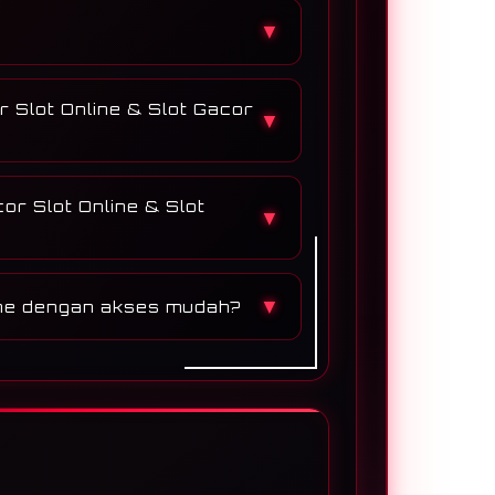
nyaman untuk berbagai kalangan
▼
arik tinggi dan banyak dicari
lot online.
Slot Online & Slot Gacor
▼
, serta penyajian informasi yang
r Slot Online & Slot
▼
 Gacor dan slot online karena
dipercaya oleh pemain yang
▼
ine dengan akses mudah?
lot Gacor dan slot online
an informasi yang membantu