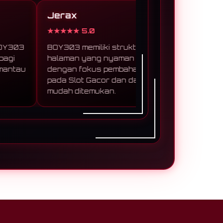
Jerax
Sumail
★★★★★ 5.0
★★★★☆ 4.
303
BOY303 memiliki struktur
Situs ini c
i
halaman yang nyaman dibaca,
yang mencar
tau
dengan fokus pembahasan
Gacor denga
pada Slot Gacor dan data yang
penyajian i
mudah ditemukan.
ringkas.