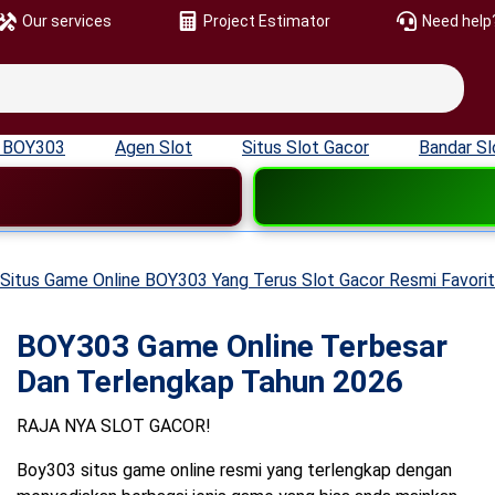
Our services
Project Estimator
Need help
s BOY303
Agen Slot
Situs Slot Gacor
Bandar Sl
 Situs Game Online BOY303 Yang Terus Slot Gacor Resmi Favori
BOY303 Game Online Terbesar
Dan Terlengkap Tahun 2026
RAJA NYA SLOT GACOR!
Boy303 situs game online resmi yang terlengkap dengan