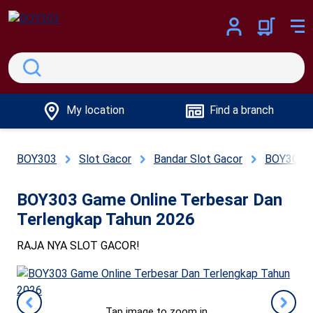
Search
My location
Find a branch
BOY303
Slot Gacor
Bandar Slot Gacor
BOY303: ⚡
BOY303 Game Online Terbesar Dan
Terlengkap Tahun 2026
RAJA NYA SLOT GACOR!
Tap image to zoom in