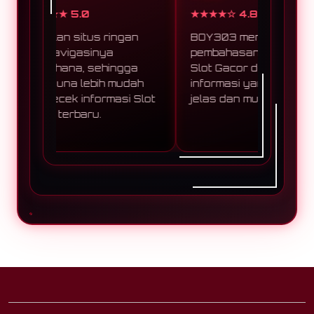
★★★★★ 5.0
★★★★☆ 4.8
pengguna memahami layanan
dengan cepat.
Tampilan situs ringan
BOY303 menyajikan
dan navigasinya
pembahasan seputar
sederhana, sehingga
Slot Gacor dengan
pengguna lebih mudah
informasi yang tersusu
mengecek informasi Slot
jelas dan mudah diakses
Gacor terbaru.