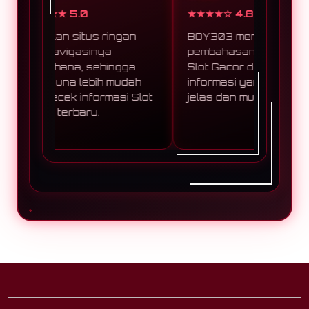
★★★★★ 5.0
★★★★☆ 4.8
pengguna memahami layanan
dengan cepat.
Tampilan situs ringan
BOY303 menyajikan
dan navigasinya
pembahasan seputar
sederhana, sehingga
Slot Gacor dengan
pengguna lebih mudah
informasi yang tersusu
mengecek informasi Slot
jelas dan mudah diakses
Gacor terbaru.