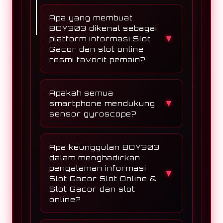
Apa yang membuat
BOY303 dikenal sebagai
▼
platform informasi Slot
Gacor dan slot online
resmi favorit pemain?
BOY303 dikenal sebagai
platform informasi Slot Gacor
Apakah semua
dan slot online resmi favorit
▼
smartphone mendukung
pemain karena menghadirkan
sensor gyroscope?
akses yang mudah, tampilan
Slot Gacor menjadi salah satu
modern, informasi yang tertata,
pembahasan utama di BOY303
serta pengalaman pengguna
Apa keunggulan BOY303
karena topik ini memiliki daya
yang nyaman untuk berbagai
dalam menghadirkan
tarik tinggi dan banyak dicari
kalangan pemain yang ingin
pengalaman informasi
▼
oleh pemain yang membutuhkan
belajar.
Slot Gacor Slot Online &
informasi jelas, praktis, dan
Slot Gacor dan slot
mudah dipahami tentang dunia
online?
slot online.
Keunggulan BOY303 terletak