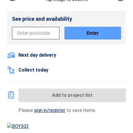
See price and availability
Enter
Next day delivery
Collect today
Add to project list
Please
sign in/register
to save items.