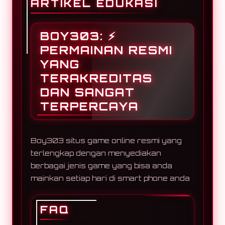
ARTIKEL EDUKASI
BOY303: ⚡️
PERMAINAN RESMI
YANG
TERAKREDITAS
DAN SANGAT
TERPERCAYA
Boy303 situs game online resmi yang
terlengkap dengan menyediakan
berbagai jenis game yang bisa anda
mainkan setiap hari di smart phone anda
FAQ