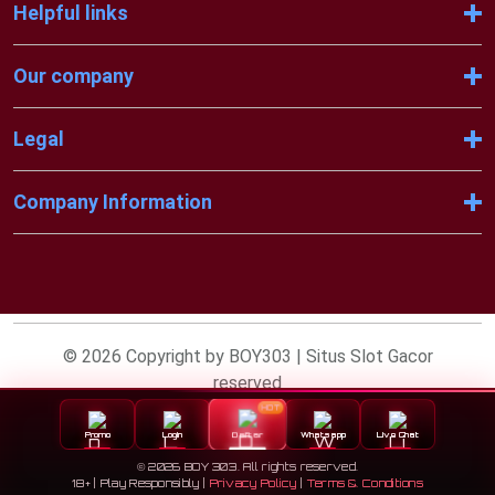
Helpful links
Our company
Legal
Company Information
© 2026 Copyright by BOY303 | Situs Slot Gacor
reserved
HOT
Promo
Login
Whatsapp
Live Chat
Daftar
© 2026 BOY303. All rights reserved.
18+ | Play Responsibly |
Privacy Policy
|
Terms & Conditions