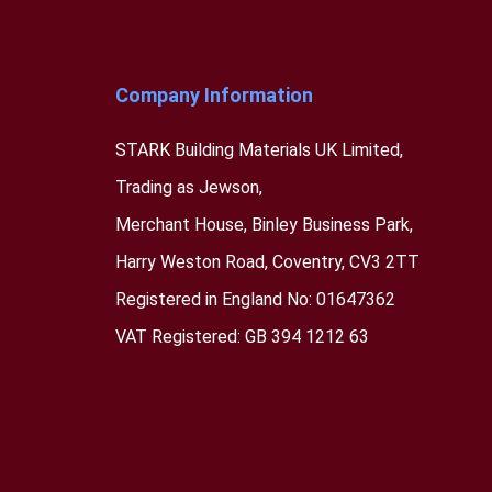
Company Information
STARK Building Materials UK Limited,
Trading as Jewson,
Merchant House, Binley Business Park,
Harry Weston Road, Coventry, CV3 2TT
Registered in England No: 01647362
VAT Registered: GB 394 1212 63