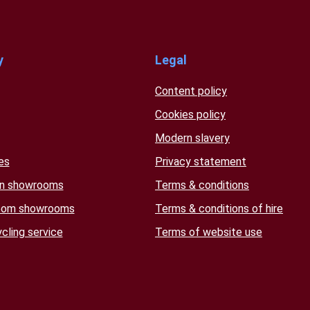
y
Legal
Content policy
Cookies policy
Modern slavery
es
Privacy statement
en showrooms
Terms & conditions
oom showrooms
Terms & conditions of hire
cling service
Terms of website use