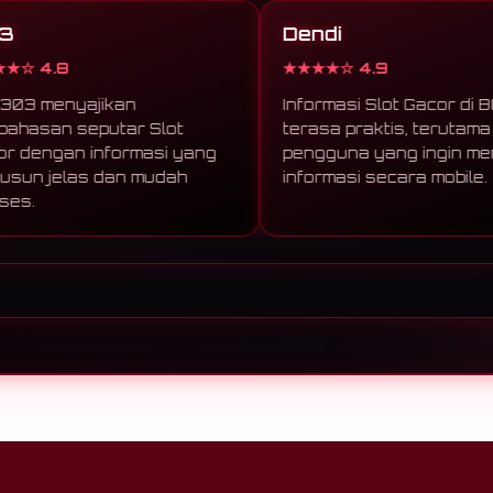
Dendi
4.8
★★★★☆ 4.9
menyajikan
Informasi Slot Gacor di BOY
san seputar Slot
terasa praktis, terutama bag
engan informasi yang
pengguna yang ingin meman
n jelas dan mudah
informasi secara mobile.