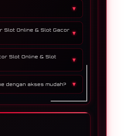
nyaman untuk berbagai kalangan
▼
arik tinggi dan banyak dicari
lot online.
Slot Online & Slot Gacor
▼
, serta penyajian informasi yang
r Slot Online & Slot
▼
 Gacor dan slot online karena
dipercaya oleh pemain yang
▼
ine dengan akses mudah?
lot Gacor dan slot online
an informasi yang membantu