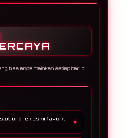
G
PERCAYA
g bisa anda mainkan setiap hari di
lot online resmi favorit
▼
in karena menghadirkan akses