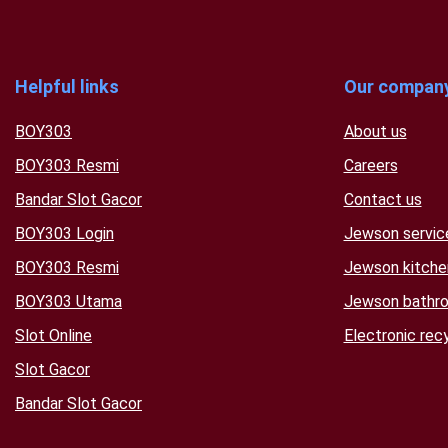
Helpful links
Our compan
BOY303
About us
BOY303 Resmi
Careers
Bandar Slot Gacor
Contact us
BOY303 Login
Jewson servic
BOY303 Resmi
Jewson kitch
BOY303 Utama
Jewson bathr
Slot Online
Electronic recy
Slot Gacor
Bandar Slot Gacor