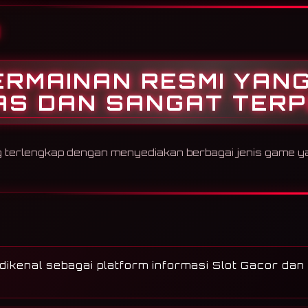
I
PERMAINAN RESMI YAN
AS DAN SANGAT TER
 terlengkap dengan menyediakan berbagai jenis game yan
enal sebagai platform informasi Slot Gacor dan s
 informasi Slot Gacor dan slot online resmi favorit pema