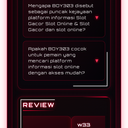
pada sistem yang tertata,
Mengapa BOY303 disebut
navigasi ringan, tampilan
sebagai puncak kejayaan
responsif, serta penyajian
▼
platform informasi Slot
informasi yang dibuat agar
Gacor Slot Online & Slot
pemain dapat mengakses
Gacor dan slot online?
layanan informasi dengan lebih
BOY303 disebut sebagai
nyaman dan efisien.
puncak kejayaan platform
Apakah BOY303 cocok
informasi Slot Gacor Slot Online
untuk pemain yang
& Slot Gacor dan slot online
▼
mencari platform
karena mampu membangun
informasi slot online
reputasi sebagai platform yang
dengan akses mudah?
stabil, mudah digunakan, dan
Ya, BOY303 cocok untuk
semakin dipercaya oleh pemain
pemain yang mencari platform
yang mencari informasi modern.
informasi Slot Gacor Slot Online
& Slot Gacor dan slot online
REVIEW
dengan akses mudah karena
halaman dirancang lebih praktis,
ringan, dan memiliki susunan
Ana
w33
informasi yang membantu