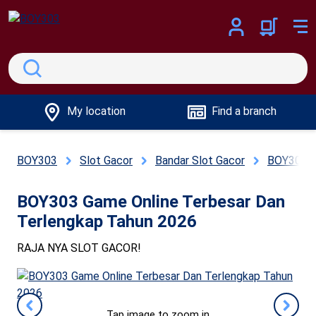
Search
My location
Find a branch
BOY303
Slot Gacor
Bandar Slot Gacor
BOY303: ⚡
BOY303 Game Online Terbesar Dan
Terlengkap Tahun 2026
RAJA NYA SLOT GACOR!
Tap image to zoom in