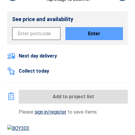
See price and availability
Enter
Next day delivery
Collect today
Add to project list
Please
sign in/register
to save items.