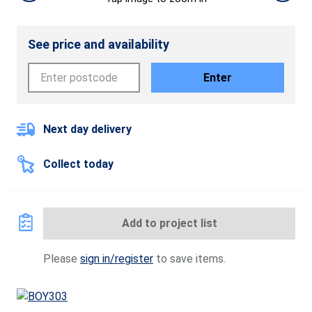
See price and availability
Enter
Next day delivery
Collect today
Add to project list
Please
sign in/register
to save items.