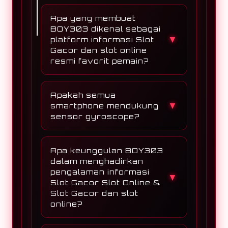
Apa yang membuat
BOY303 dikenal sebagai
▼
platform informasi Slot
Gacor dan slot online
resmi favorit pemain?
BOY303 dikenal sebagai
platform informasi Slot Gacor
Apakah semua
dan slot online resmi favorit
▼
smartphone mendukung
pemain karena menghadirkan
sensor gyroscope?
akses yang mudah, tampilan
Slot Gacor menjadi salah satu
modern, informasi yang tertata,
pembahasan utama di BOY303
serta pengalaman pengguna
Apa keunggulan BOY303
karena topik ini memiliki daya
yang nyaman untuk berbagai
dalam menghadirkan
tarik tinggi dan banyak dicari
kalangan pemain yang ingin
pengalaman informasi
▼
oleh pemain yang membutuhkan
belajar.
Slot Gacor Slot Online &
informasi jelas, praktis, dan
Slot Gacor dan slot
mudah dipahami tentang dunia
online?
slot online.
Keunggulan BOY303 terletak