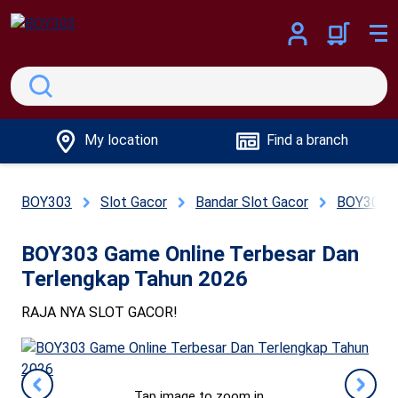
Search
My location
Find a branch
BOY303
Slot Gacor
Bandar Slot Gacor
BOY303: ⚡
BOY303 Game Online Terbesar Dan
Terlengkap Tahun 2026
RAJA NYA SLOT GACOR!
Tap image to zoom in