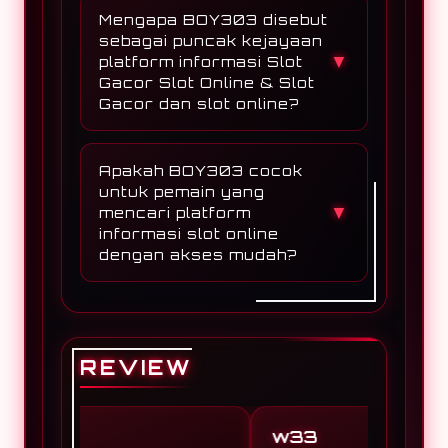
pada sistem yang tertata,
Mengapa BOY303 disebut
navigasi ringan, tampilan
sebagai puncak kejayaan
responsif, serta penyajian
▼
platform informasi Slot
informasi yang dibuat agar
Gacor Slot Online & Slot
pemain dapat mengakses
Gacor dan slot online?
layanan informasi dengan lebih
BOY303 disebut sebagai
nyaman dan efisien.
puncak kejayaan platform
Apakah BOY303 cocok
informasi Slot Gacor Slot Online
untuk pemain yang
& Slot Gacor dan slot online
▼
mencari platform
karena mampu membangun
informasi slot online
reputasi sebagai platform yang
dengan akses mudah?
stabil, mudah digunakan, dan
Ya, BOY303 cocok untuk
semakin dipercaya oleh pemain
pemain yang mencari platform
yang mencari informasi modern.
informasi Slot Gacor Slot Online
& Slot Gacor dan slot online
REVIEW
dengan akses mudah karena
halaman dirancang lebih praktis,
ringan, dan memiliki susunan
Ana
w33
informasi yang membantu